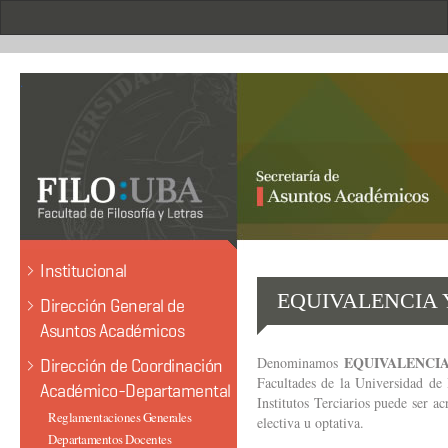
Pasar
al
contenido
principal
.
Institucional
EQUIVALENCIA 
Dirección General de
Asuntos Académicos
EQUIVALENCI
Denominamos
Dirección de Coordinación
Facultades de la Universidad de 
Académico-Departamental
Institutos Terciarios puede ser a
Reglamentaciones Generales
electiva u optativa.
Departamentos Docentes