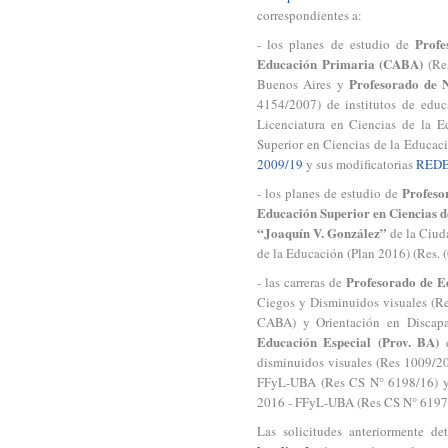
correspondientes a:
Profe
- los planes de estudio de
Educación Primaria
(CABA)
(Res
Profesorado de N
Buenos Aires y
4154/2007) de institutos de educ
Licenciatura en Ciencias de la 
Superior en Ciencias de la Educaci
2009/19
y sus modificatorias
REDE
Profeso
- los planes de estudio de
Educación Superior en Ciencias d
“Joaquín V. González”
de la Ciud
de la Educación (Plan 2016) (Res. 
Profesorado de E
- las carreras de
Ciegos y Disminuidos visuales (R
CABA) y Orientación en Discapa
Educación Especial
(Prov. BA)
e
disminuidos visuales (Res 1009/20
FFyL-UBA (Res CS N° 6198/16) y p
2016 - FFyL-UBA (Res CS N° 6197/
Las solicitudes anteriormente de