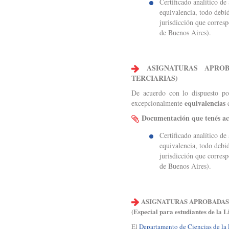
Certificado analítico de
equivalencia, todo debid
jurisdicción que corres
de Buenos Aires).
ASIGNATURAS APROBA
TERCIARIAS)
De acuerdo con lo dispuesto p
equivalencias
excepcionalmente
d
Documentación que tenés a
Certificado analítico de
equivalencia, todo debid
jurisdicción que corres
de Buenos Aires).
ASIGNATURAS APROBADAS 
(Especial para estudiantes de la 
El
Departamento de Ciencias de la