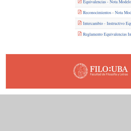
Equivalencias - Nota Modelo
Reconocimientos - Nota Mod
Intercambio - Instructivo Eq
Reglamento Equivalencias Ins