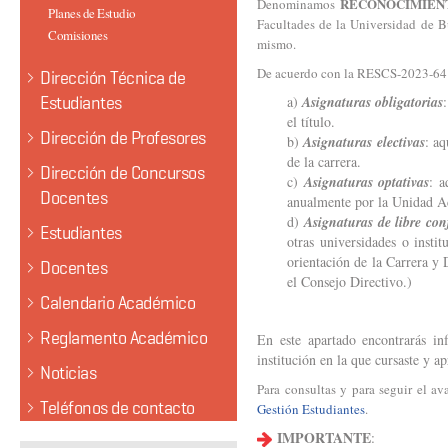
RECONOCIMIEN
Denominamos
Planes de Estudio
Facultades de la Universidad de B
Comisiones
mismo.
De acuerdo con la RESCS-2023-641
Dirección Técnica de
Estudiantes
a)
Asignaturas obligatorias
el título.
Dirección de Profesores
b)
Asignaturas electivas
: aq
de la carrera.
Dirección de Concursos
c)
Asignaturas optativas
: a
Docentes
anualmente por la Unidad A
d)
Asignaturas de libre con
Estudiantes
otras universidades o insti
orientación de la Carrera y
Docentes
el Consejo Directivo.)
Calendario Académico
Reglamento Académico
En este apartado encontrarás in
institución en la que cursaste y a
Noticias
Para consultas y para seguir el a
Teléfonos de contacto
Gestión Estudiantes
.
IMPORTANTE
: