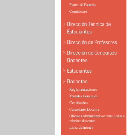
Planes de Estudio
Comisiones
Dirección Técnica de
Estudiantes
Dirección de Profesores
Dirección de Concursos
Docentes
Estudiantes
Docentes
Reglamentaciones
Trámites Generales
Certificados
Calendario Docente
Oficinas administrativas vinculadas a
trámites docentes
Links de Interés