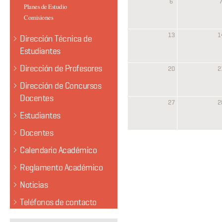
6
Planes de Estudio
Comisiones
13
1
Dirección Técnica de
Estudiantes
Dirección de Profesores
20
2
Dirección de Concursos
Docentes
27
2
Estudiantes
Docentes
Calendario Académico
Reglamento Académico
Noticias
Teléfonos de contacto