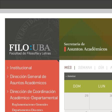
Pasar
al
contenido
principal
.
Solapas
Institucional
MES
(SOLAPA
SEMANA
DÍA
ACTIVA)
principales
Dirección General de
« Anterior
Asuntos Académicos
DOM
LUN
Dirección de Coordinación
29
3
Académico-Departamental
Reglamentaciones Generales
Departamentos Docentes