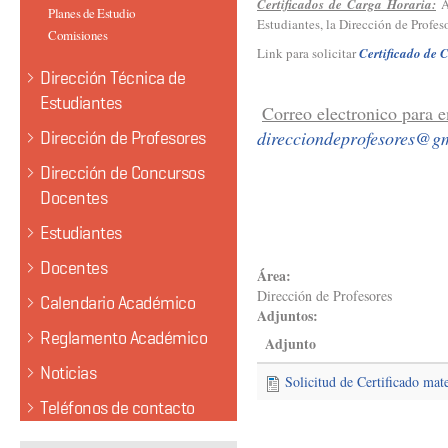
Certificados de Carga Horaria:
A 
Planes de Estudio
Estudiantes, la Dirección de Profes
Comisiones
Link para solicitar
Certificado de 
Dirección Técnica de
Estudiantes
Correo electronico para e
direcciondeprofesores@g
Dirección de Profesores
Dirección de Concursos
Docentes
Estudiantes
Docentes
Área:
Dirección de Profesores
Calendario Académico
Adjuntos:
Reglamento Académico
Adjunto
Noticias
Solicitud de Certificado mat
Teléfonos de contacto