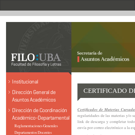
Pasar
al
contenido
principal
.
Institucional
CERTIFICADO D
Dirección General de
Asuntos Académicos
Certificados de Materias Cursada
Dirección de Coordinación
regularidades de las materias y/o 
Académico-Departamental
link de descarga y completar todo
Reglamentaciones Generales
envía por correo electrónico a la e
Departamentos Docentes