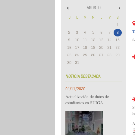
AGOSTO
«
»
D
L
M
M
J
V
S
1
T
2
3
4
5
6
7
8
S
9
10
11
12
13
14
15
16
17
18
19
20
21
22
23
24
25
26
27
28
29
30
31
NOTICIA DESTACADA
04/11/2020
Actualización de datos de
estudiantes en SUIGA
S
l
A