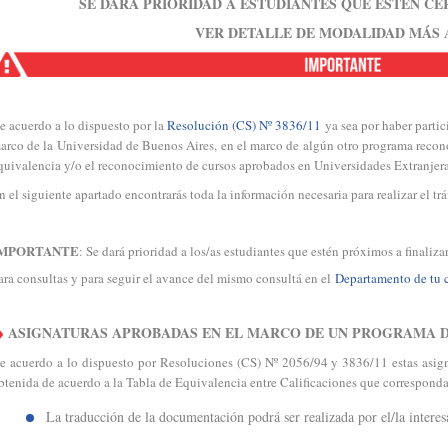
SE DARÁ PRIORIDAD A ESTUDIANTES QUE ESTEN C
VER DETALLE DE MODALIDAD MÁS 
e acuerdo a lo dispuesto por la
Resolución (CS) Nº 3836/11
ya sea por haber parti
arco de la Universidad de Buenos Aires, en el marco de algún otro programa reconoc
quivalencia y/o el reconocimiento de cursos aprobados en Universidades Extranjeras
n el siguiente apartado encontrarás toda la información necesaria para realizar el tr
MPORTANTE
: Se dará prioridad a los/as estudiantes que estén próximos a finalizar
ara consultas y para seguir el avance del mismo consultá en el
Departamento de tu c
ASIGNATURAS APROBADAS EN EL MARCO DE UN PROGRAMA 
e acuerdo a lo dispuesto por Resoluciones (CS) Nº 2056/94 y 3836/11 estas asigna
btenida de acuerdo a la Tabla de Equivalencia entre Calificaciones que correspond
La traducción de la documentación podrá ser realizada por el/la interes