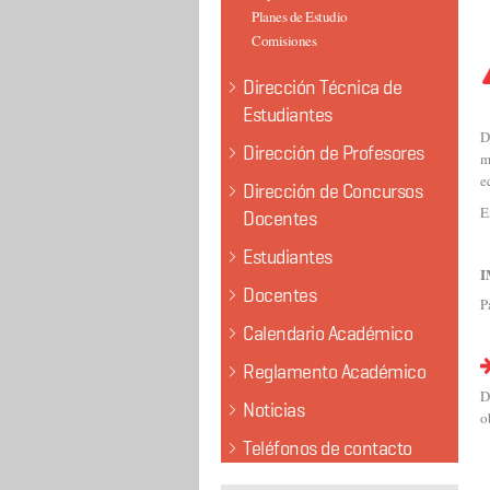
Planes de Estudio
Comisiones
Dirección Técnica de
Estudiantes
D
Dirección de Profesores
m
e
Dirección de Concursos
E
Docentes
Estudiantes
I
Docentes
P
Calendario Académico
Reglamento Académico
D
Noticias
o
Teléfonos de contacto