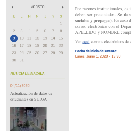
AGOSTO
Por razones institucionales, es 
«
»
Se dar
deben ser presentados. 
D
L
M
M
J
V
S
sociales y prepagas)
. En caso 
1
correo electrónico con el Depar
2
3
4
5
6
7
8
APELLIDO y NOMBRE completo
9
10
11
12
13
14
15
Ver
aquí
correos electrónicos de 
16
17
18
19
20
21
22
Fecha de inicio del evento:
23
24
25
26
27
28
29
Lunes, Junio 1, 2020 - 13:30
30
31
NOTICIA DESTACADA
04/11/2020
Actualización de datos de
estudiantes en SUIGA