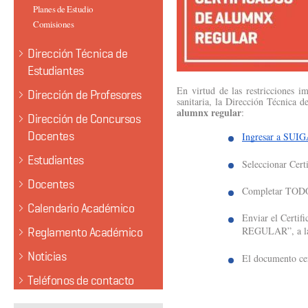
Planes de Estudio
Comisiones
Dirección Técnica de
Estudiantes
En virtud de las restricciones i
Dirección de Profesores
sanitaria, la 
Dirección Técnica de
alumnx regular
:
Dirección de Concursos
Docentes
Ingresar a SUI
Estudiantes
Seleccionar Cert
Docentes
Completar TODO
Calendario Académico
Enviar el Certi
REGULAR”, a la s
Reglamento Académico
Noticias
El documento cer
Teléfonos de contacto