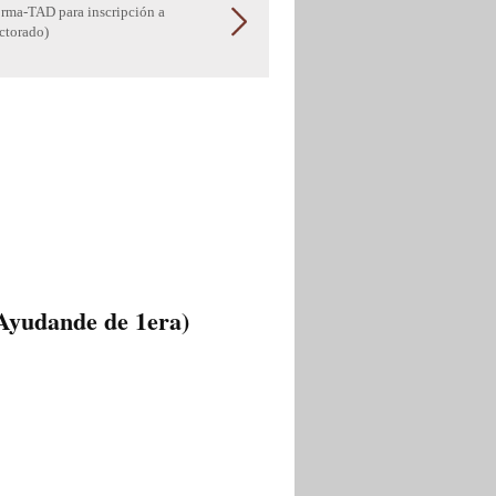
orma-TAD para in
scripción a
ctorado)
 Ayudande de 1era)